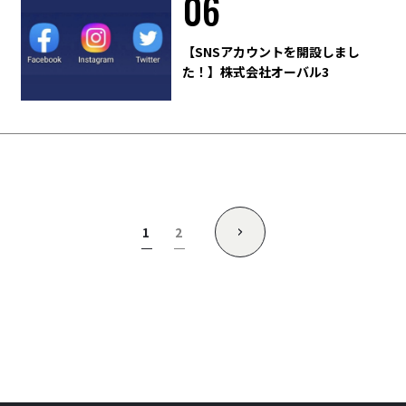
06
【SNSアカウントを開設しまし
た！】株式会社オーバル3
投
1
2
稿
の
ペ
ー
ジ