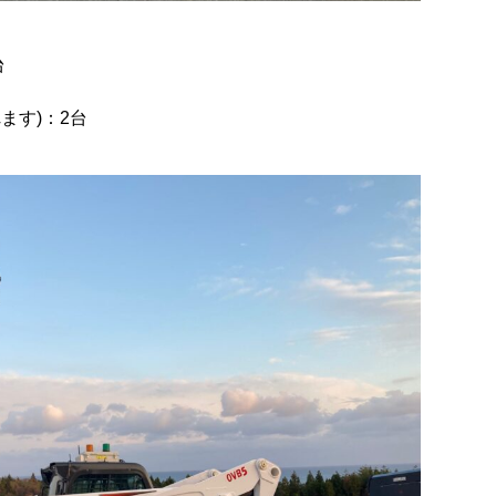
台
ます)：2台