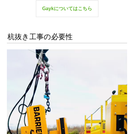
Gaykについてはこちら
杭抜き工事の必要性
動
画
プ
レ
ー
ヤ
ー