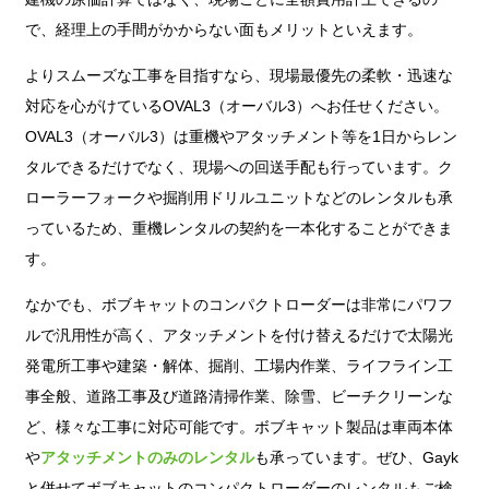
で、経理上の手間がかからない面もメリットといえます。
よりスムーズな工事を目指すなら、現場最優先の柔軟・迅速な
対応を心がけているOVAL3（オーバル3）へお任せください。
OVAL3（オーバル3）は重機やアタッチメント等を1日からレン
タルできるだけでなく、現場への回送手配も行っています。ク
ローラーフォークや掘削用ドリルユニットなどのレンタルも承
っているため、重機レンタルの契約を一本化することができま
す。
なかでも、ボブキャットのコンパクトローダーは非常にパワフ
ルで汎用性が高く、アタッチメントを付け替えるだけで太陽光
発電所工事や建築・解体、掘削、工場内作業、ライフライン工
事全般、道路工事及び道路清掃作業、除雪、ビーチクリーンな
ど、様々な工事に対応可能です。ボブキャット製品は車両本体
や
アタッチメントのみのレンタル
も承っています。ぜひ、Gayk
と併せてボブキャットのコンパクトローダーのレンタルもご検