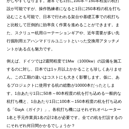
がしやすくなります。通常でも1日に100本～150本程度の杭打
設が可能ですが、操作熟練者になると1日に250本程の杭を打ち
込むことも可能で、日本で行われる架台や基礎工事での杭打ち
と比較して圧倒的に効率良く作業を進めることができます。ま
た、スクリュー杭用ローテーションギアや、近年需要が多い先
行掘削用エアハンマドリルユニットといった交換用アタッチメ
ントがある点も魅力です。
例えば、ドイツでは2週間程度で1Mw （1000kw）の設備を施工
するのに対し、日本では1ヶ月以上かかることも珍しくありませ
ん。この工期の違いはコストにも大きく影響します。仮に、あ
るプロジェクトに使用する杭の総数が10000本だったとしま
す。1台あたり1日に50本～80本程度の杭を打ち込める一般的な
杭打ち機と、1台あたり1日に100本～150本程度の杭を打ち込め
る「Gayk（ガイク）」。各杭打ち機にはそれぞれオペレーター
1名と手元作業員1名の計2名が必要です。全ての杭を打設するの
にそれぞれ何日間かかるでしょうか？