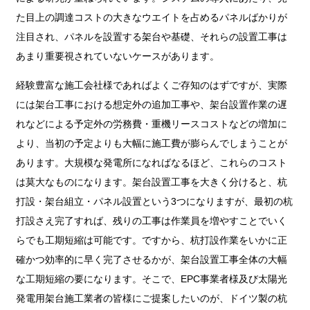
た目上の調達コストの大きなウエイトを占めるパネルばかりが
注目され、パネルを設置する架台や基礎、それらの設置工事は
あまり重要視されていないケースがあります。
経験豊富な施工会社様であればよくご存知のはずですが、実際
には架台工事における想定外の追加工事や、架台設置作業の遅
れなどによる予定外の労務費・重機リースコストなどの増加に
より、当初の予定よりも大幅に施工費が膨らんでしまうことが
あります。大規模な発電所になればなるほど、これらのコスト
は莫大なものになります。架台設置工事を大きく分けると、杭
打設・架台組立・パネル設置という3つになりますが、最初の杭
打設さえ完了すれば、残りの工事は作業員を増やすことでいく
らでも工期短縮は可能です。ですから、杭打設作業をいかに正
確かつ効率的に早く完了させるかが、架台設置工事全体の大幅
な工期短縮の要になります。そこで、EPC事業者様及び太陽光
発電用架台施工業者の皆様にご提案したいのが、ドイツ製の杭