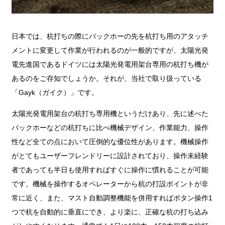
日本では、杭打ちの際にバックホーの先を杭打ち用のアタッチ
メントに変更して作業が行われるのが一般的ですが、太陽光発
電先進国であるドイツには太陽光発電用架台専用の杭打ち機が
あるのをご存知でしょうか。それが、当社で取り扱っている
「Gayk（ガイク）」です。
太陽光発電用架台の杭打ち専用機というだけあり、先に述べた
バックホーなどの杭打ちに比べ機械デザイン、作業能力、操作
性など全ての点において圧倒的な優位性があります。機械操作
がとてもユーザーフレンドリーに設計されており、操作未経験
者であっても半日も使用すればすぐに操作に慣れることが可能
です。機械を操作するオペレーターから杭の打設ポイントが非
常に近く、また、マスト自動調整機能を併用すればボタン操作1
つで杭を自動的に垂直にでき、より楽に、正確な杭の打ち込み