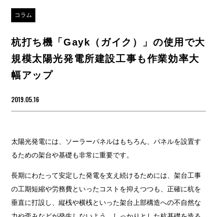
コラム
杭打ち機「Gayk（ガイク）」の使用で大
規模太陽光発電所建設工事も作業効率大
幅アップ
2019.05.16
太陽光発電には、ソーラーパネルはもちろん、パネルを設置す
るための架台や基礎も非常に重要です。
長期にわたって安定した発電を支え続けるためには、架台工事
の工期短縮や労務費といったコストを抑えつつも、正確に杭を
垂直に打設し、縦桟や横桟といった架台上部構造への不自然な
力や歪みなどが発生しないよう、しっかりとした杭基礎を造る